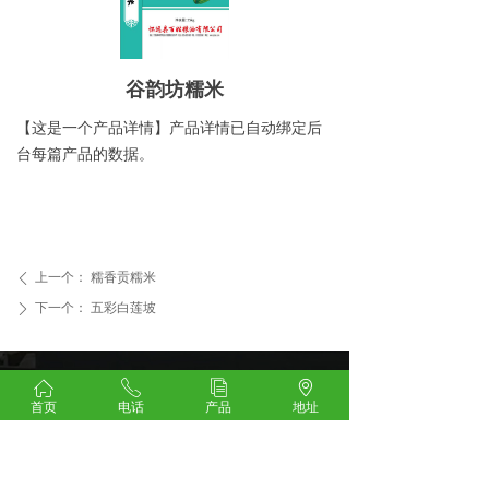
谷韵坊糯米
【这是一个产品详情】产品详情已自动绑定后
台每篇产品的数据。
上一个：
糯香贡糯米
ꄴ
下一个：
五彩白莲坡
ꄲ
ꀇ
ꂅ
ꀢ
ꄹ
网站首页
产品中心
企业相册
资质荣誉
首页
电话
产品
地址
公司简介
资讯动态
联系我们
一键拨号