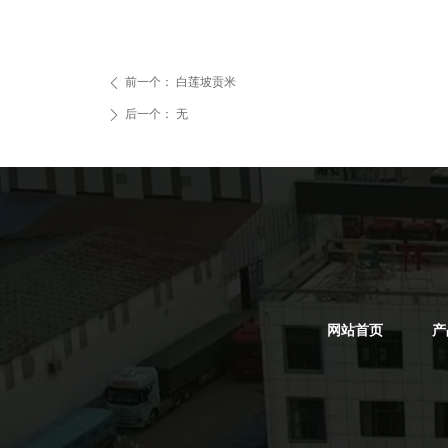
前一个：
白莲坡贡米
ꄴ
后一个：
无
ꄲ
网站首页
产