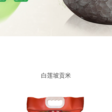
白莲坡贡米